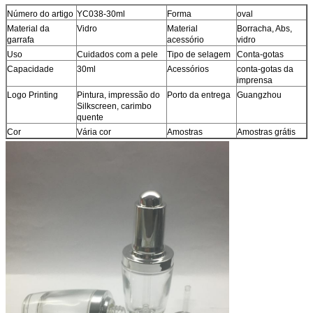
Número do artigo
YC038-30ml
Forma
oval
Material da
Vidro
Material
Borracha, Abs,
garrafa
acessório
vidro
Uso
Cuidados com a pele
Tipo de selagem
Conta-gotas
Capacidade
30ml
Acessórios
conta-gotas da
imprensa
Logo Printing
Pintura, impressão do
Porto da entrega
Guangzhou
Silkscreen, carimbo
quente
Cor
Vária cor
Amostras
Amostras grátis