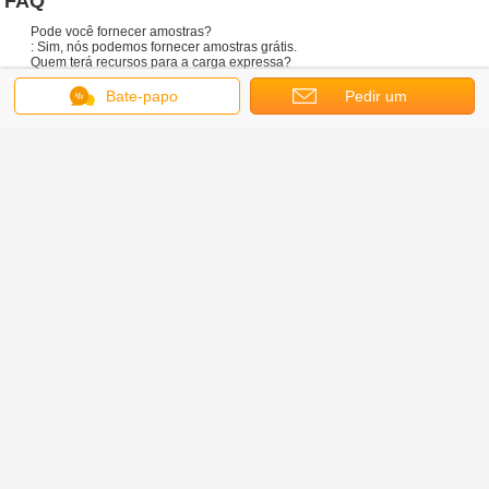
Bate-papo
Pedir um
orçamento
Nosso serviço
· Nós podemos oferecer todos os tipos das especificações, e seus
projetos e testes padrões seriam dados boas-vindas igualmente
calorosamente.
· As vários bombas e tampões estão disponíveis.
· Nós temos nossas próprias fábricas para controlar melhor a
qualidade e o prazo de entrega.
· Boa vinda para pedir amostras a verificação da qualidade e do
projeto.