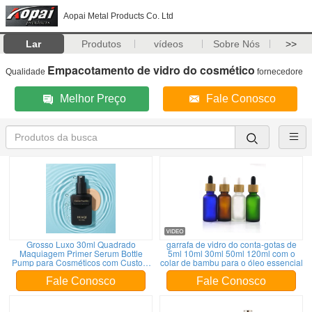
Aopai Metal Products Co. Ltd
Lar
Produtos
vídeos
Sobre Nós
>>
Empacotamento de vidro do cosmético
Qualidade
fornecedore
Melhor Preço
Fale Conosco
Grosso Luxo 30ml Quadrado
garrafa de vidro do conta-gotas de
Maquiagem Primer Serum Bottle
5ml 10ml 30ml 50ml 120ml com o
Pump para Cosméticos com Custom
colar de bambu para o óleo essencial
Logo Printing Cap
Fale Conosco
Fale Conosco