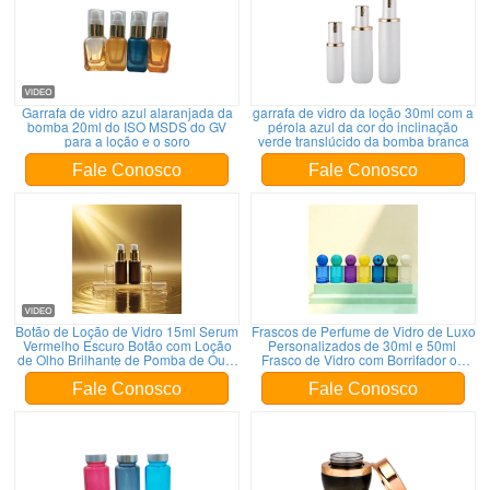
Garrafa de vidro azul alaranjada da
garrafa de vidro da loção 30ml com a
bomba 20ml do ISO MSDS do GV
pérola azul da cor do inclinação
para a loção e o soro
verde translúcido da bomba branca
Fale Conosco
Fale Conosco
Botão de Loção de Vidro 15ml Serum
Frascos de Perfume de Vidro de Luxo
Vermelho Escuro Botão com Loção
Personalizados de 30ml e 50ml
de Olho Brilhante de Pomba de Ouro
Frasco de Vidro com Borrifador ou
/ Prata Botão de Pomba Botão
Bomba de Soro Tampa Redonda
Cosmético Botão OEM
para Produto de Soro
Fale Conosco
Fale Conosco