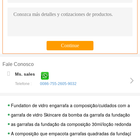
Fale Conosco
composição cosmética de vidro da garrafa do pulverizador da 
Ms. sales
As garrafas de perfume 40ml de vidro portáteis recicladas pulv
Telefone :
0086-755-2605-9032
Empacotamento de vidro luxuoso da composição da garrafa do p
Da garrafa de vidro da fundação da composição reusável proje
Fundation de vidro engarrafa a composição/cuidados com a pele
garrafa de vidro Skincare da bomba da garrafa da fundação d
as garrafas da fundação da composição 30ml/loção redonda da 
A composição que empacota garrafas quadradas da fundação/garr