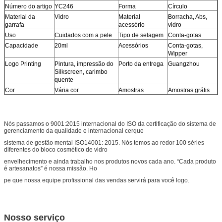
Número do artigo
YC246
Forma
Círculo
Material da
Vidro
Material
Borracha, Abs,
garrafa
acessório
vidro
Uso
Cuidados com a pele
Tipo de selagem
Conta-gotas
Capacidade
20ml
Acessórios
Conta-gotas,
Wipper
Logo Printing
Pintura, impressão do
Porto da entrega
Guangzhou
Silkscreen, carimbo
quente
Cor
Vária cor
Amostras
Amostras grátis
Nós passamos o 9001:2015 internacional do ISO da certificação do sistema de
gerenciamento da qualidade e internacional cerque
sistema de gestão mental ISO14001: 2015. Nós temos ao redor 100 séries
diferentes do bloco cosmético de vidro
envelhecimento e ainda trabalho nos produtos novos cada ano. “Cada produto
é artesanatos” é nossa missão. Ho
pe que nossa equipe profissional das vendas servirá para você logo.
Nosso serviço