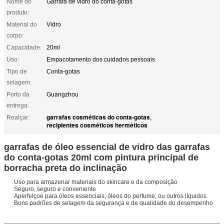
Nome do
Garrafa de vidro do conta-gotas
produto:
Material do
Vidro
corpo:
Capacidade:
20ml
Uso:
Empacotamento dos cuidados pessoais
Tipo de
Conta-gotas
selagem:
Porto da
Guangzhou
entrega:
garrafas cosméticas do conta-gotas
Realçar:
,
recipientes cosméticos herméticos
garrafas de óleo essencial de vidro das garrafas
do conta-gotas 20ml com pintura principal de
borracha preta do inclinação
Uso para armazenar materiais do skincare e da composição
Seguro, seguro e conveniente
Aperfeiçoe para óleos essenciais, óleos do perfume, ou outros líquidos
Bons padrões de selagem da segurança e de qualidade do desempenho