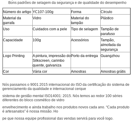
Bons padrões de selagem da segurança e de qualidade do desempenho
Número do artigo
YC107-100g
Forma
Círculo
Material da
Vidro
Material do
Plástico
garrafa
tampão
Uso
Cuidados com a pele
Tipo de selagem
Tampão de
parafuso
Capacidade
100g
Acessórios
Tampão,
almofada da
segurança
Logo Printing
A pintura, impressão do
Porto da entrega
Guangzhou
Silkscreen, carimbo
quente, galvaniza
Cor
Vária cor
Amostras
Amostras grátis
Nós passamos o 9001:2015 internacional do ISO da certificação do sistema de
gerenciamento da qualidade e internacional cerque
sistema de gestão mental ISO14001: 2015. Nós temos ao redor 100 séries
diferentes do bloco cosmético de vidro
envelhecimento e ainda trabalho nos produtos novos cada ano. “Cada produto
é artesanatos” é nossa missão. Ho
pe que nossa equipe profissional das vendas servirá para você logo.