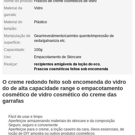
Nome do produto:
Frascos de creme cosméticos de vidro
Material da
Vidro
garrafa:
Material do
Plástico
tampão:
Manipulação de
Gear/revestimento/carimbo quente/impressão de
seda/galvaniza etc.
superfície:
Capacidade:
100g
Uso:
Empacotamento de Skincare
recipientes amigáveis da loção do eco
Realçar:
,
Frascos cosméticos feitos sob encomenda
O creme redondo feito sob encomenda do vidro
do de alta capacidade range o empacotamento
cosmético de vidro cosmético do creme das
garrafas
Fácil de usar e limpo
Aperfeiçoe armazenando materiais do skincare e da composição
Seguro, seguro e conveniente
Aperfeiçoe para o creme, a loção caseiro da cara, óleos essenciais, de
loção de DIY amostra ou outros produtos cosméticos