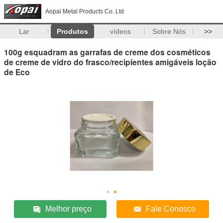
Aopai Metal Products Co. Ltd
Lar
Produtos
vídeos
Sobre Nós
>>
100g esquadram as garrafas de creme dos cosméticos
de creme de vidro do frasco/recipientes amigáveis loção
de Eco
Melhor preço
Fale Conosco