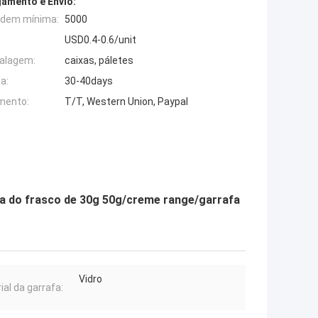
amento e Envio:
rdem mínima:
5000
USD0.4-0.6/unit
alagem:
caixas, páletes
a:
30-40days
mento:
T/T, Western Union, Paypal
 do frasco de 30g 50g/creme range/garrafa
Vidro
ial da garrafa: