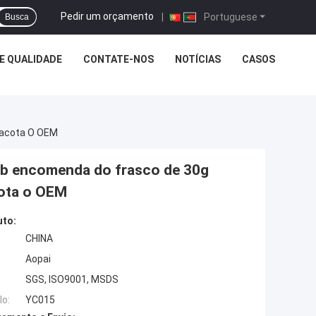
Pedir um orçamento
|
Portuguese
Busca
E QUALIDADE
CONTATE-NOS
NOTÍCIAS
CASOS
pacota O OEM
b encomenda do frasco de 30g
ota o OEM
uto:
CHINA
Aopai
SGS, ISO9001, MSDS
o:
YC015