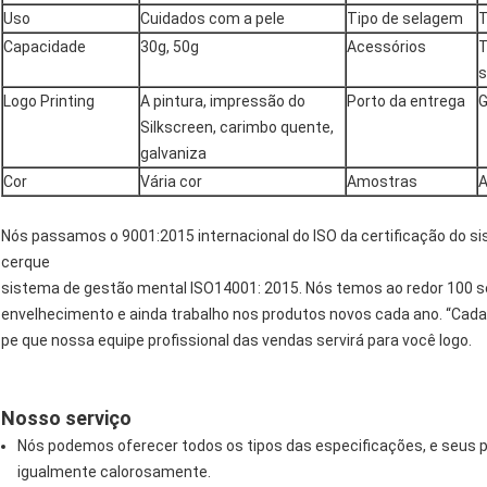
Uso
Cuidados com a pele
Tipo de selagem
T
Capacidade
30g, 50g
Acessórios
T
s
Logo Printing
A pintura, impressão do
Porto da entrega
Silkscreen, carimbo quente,
galvaniza
Cor
Vária cor
Amostras
A
Nós passamos o 9001:2015 internacional do ISO da certificação do s
cerque
sistema de gestão mental ISO14001: 2015. Nós temos ao redor 100 sé
envelhecimento e ainda trabalho nos produtos novos cada ano. “Cada
pe que nossa equipe profissional das vendas servirá para você logo.
Nosso serviço
Nós podemos oferecer todos os tipos das especificações, e seus 
igualmente calorosamente.