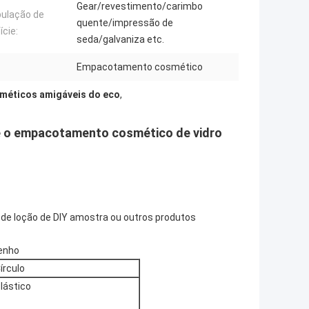
Gear/revestimento/carimbo
ulação de
quente/impressão de
ície:
seda/galvaniza etc.
Empacotamento cosmético
méticos amigáveis do eco
,
o
 o empacotamento cosmético de vidro
, de loção de DIY amostra ou outros produtos
enho
írculo
lástico