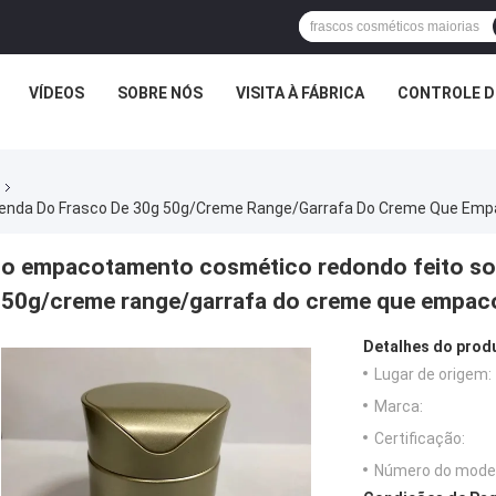
VÍDEOS
SOBRE NÓS
VISITA À FÁBRICA
CONTROLE D
nda Do Frasco De 30g 50g/creme Range/garrafa Do Creme Que Em
o empacotamento cosmético redondo feito so
50g/creme range/garrafa do creme que empac
Detalhes do prod
Lugar de origem:
Marca:
Certificação:
Número do model