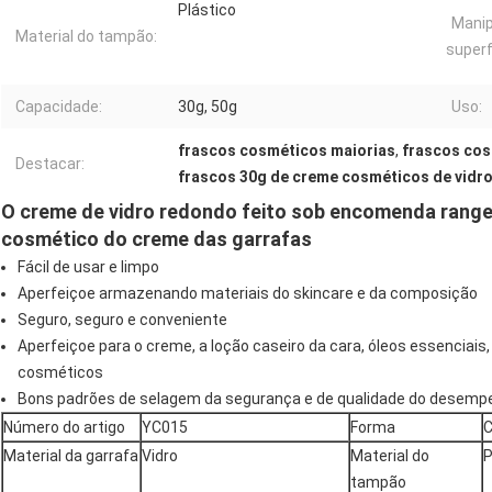
Plástico
Manip
Material do tampão:
superf
Capacidade:
30g, 50g
Uso:
frascos cosméticos maiorias
,
frascos cos
Destacar:
frascos 30g de creme cosméticos de vidr
O creme de vidro
redondo feito sob encomenda range
cosmético do creme das garrafas
Fácil de usar e limpo
Aperfeiçoe armazenando materiais do skincare e da composição
Seguro, seguro e conveniente
Aperfeiçoe para o creme, a loção caseiro da cara, óleos essenciais
cosméticos
Bons padrões de selagem da segurança e de qualidade do desemp
Número do artigo
YC015
Forma
C
Material da garrafa
Vidro
Material do
P
tampão