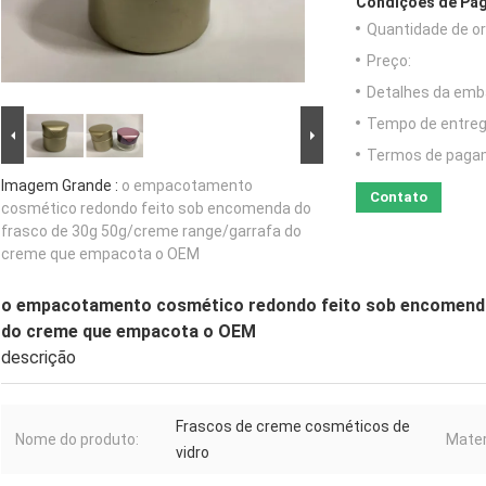
Condições de Pag
Quantidade de o
Preço:
Detalhes da emb
Tempo de entreg
Termos de paga
Imagem Grande :
o empacotamento
Contato
cosmético redondo feito sob encomenda do
frasco de 30g 50g/creme range/garrafa do
creme que empacota o OEM
o empacotamento cosmético redondo feito sob encomenda
do creme que empacota o OEM
descrição
Frascos de creme cosméticos de
Nome do produto:
Mater
vidro