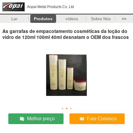
Aopai Metal Products Co. Ltd
Lar
Produtos
vídeos
Sobre Nós
>>
As garrafas de empacotamento cosméticas da loção do
vidro de 120ml 100ml 40ml desnatam o OEM dos frascos
Melhor preço
Fale Conosco