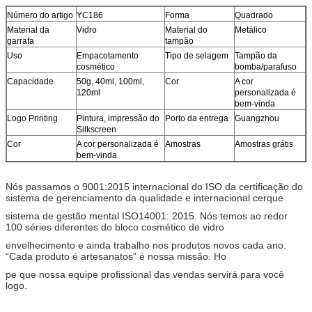
Número do artigo
YC186
Forma
Quadrado
Material da
Vidro
Material do
Metálico
garrafa
tampão
Uso
Empacotamento
Tipo de selagem
Tampão da
cosmético
bomba/parafuso
Capacidade
50g, 40ml, 100ml,
Cor
A cor
120ml
personalizada é
bem-vinda
Logo Printing
Pintura, impressão do
Porto da entrega
Guangzhou
Silkscreen
Cor
A cor personalizada é
Amostras
Amostras grátis
bem-vinda
Nós passamos o 9001:2015 internacional do ISO da certificação do
sistema de gerenciamento da qualidade e internacional cerque
sistema de gestão mental ISO14001: 2015. Nós temos ao redor
100 séries diferentes do bloco cosmético de vidro
envelhecimento e ainda trabalho nos produtos novos cada ano.
“Cada produto é artesanatos” é nossa missão. Ho
pe que nossa equipe profissional das vendas servirá para você
logo.