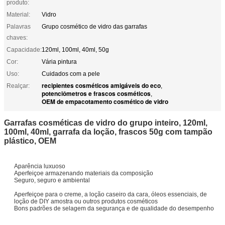
produto:
Material:
Vidro
Palavras
Grupo cosmético de vidro das garrafas
chaves:
Capacidade:
120ml, 100ml, 40ml, 50g
Cor:
Vária pintura
Uso:
Cuidados com a pele
recipientes cosméticos amigáveis do eco
Realçar:
,
potenciômetros e frascos cosméticos
,
OEM de empacotamento cosmético de vidro
Garrafas cosméticas de vidro do grupo inteiro, 120ml,
100ml, 40ml, garrafa da loção, frascos 50g com tampão
plástico, OEM
Aparência luxuoso
Aperfeiçoe armazenando materiais da composição
Seguro, seguro e ambiental
Aperfeiçoe para o creme, a loção caseiro da cara, óleos essenciais, de
loção de DIY amostra ou outros produtos cosméticos
Bons padrões de selagem da segurança e de qualidade do desempenho